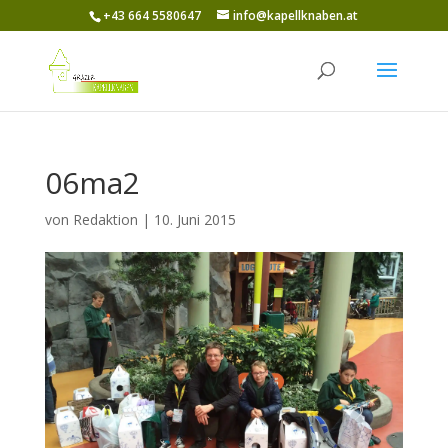
+43 664 5580647
info@kapellknaben.at
06ma2
von
Redaktion
|
10. Juni 2015