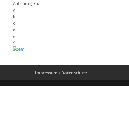
Aufführungen:
a
b
c
d
e
f
Impressum / Datenschutz