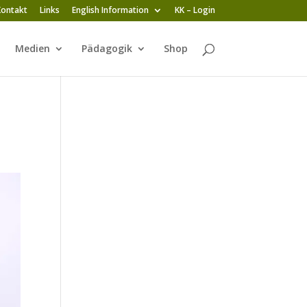
Kontakt
Links
English Information
KK – Login
Medien
Pädagogik
Shop