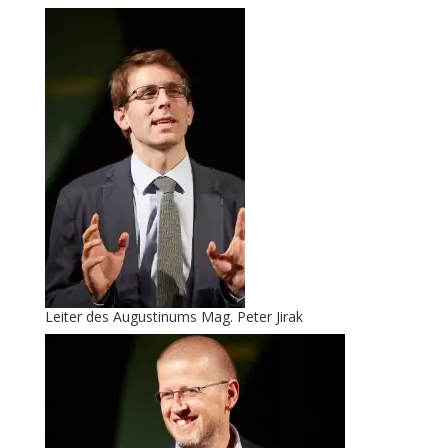
Leiter des
Augustinums
Mag. Peter Jirak