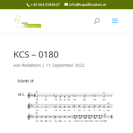
+43 664 5580647
info@kapellknaben.at
KCS – 0180
von
Redaktion
|
11. September 2022