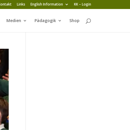
Kontakt
Links
English Information
KK – Login
Medien
Pädagogik
Shop