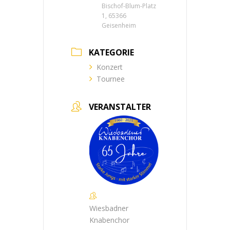
Bischof-Blum-Platz
1, 65366
Geisenheim
KATEGORIE
Konzert
Tournee
VERANSTALTER
Wiesbadner
Knabenchor