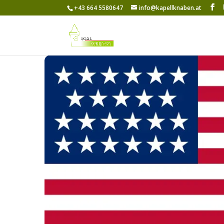
+43 664 5580647
info@kapellknaben.at