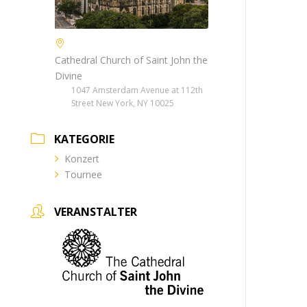
Cathedral Church of Saint John the
Divine
1047 Amsterdam Avenue at 112th
Street New York, NY 10025
KATEGORIE
Konzert
Tournee
VERANSTALTER