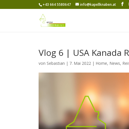
+43 664 5580647
info@kapellknaben.at
Vlog 6 | USA Kanada R
von
Sebastian
|
7. Mai 2022
|
Home
,
News
,
Rei