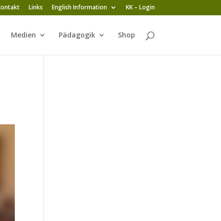
Kontakt
Links
English Information
KK – Login
Medien
Pädagogik
Shop