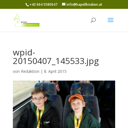
+43 664 5580647
info@kapellknaben.at
wpid-
20150407_145533.jpg
von
Redaktion
|
8. April 2015