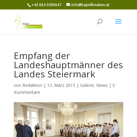
+43 664 5580647
info@kapellknaben.at
Empfang der
Landeshauptmänner des
Landes Steiermark
von
Redaktion
|
12. März 2015
|
Galerie
,
News
|
0
Kommentare