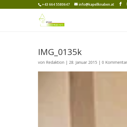
+43 664 5580647
info@kapellknaben.at
IMG_0135k
von
Redaktion
|
28. Januar 2015
|
0 Kommenta