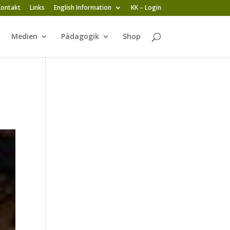
Kontakt
Links
English Information
KK – Login
Medien
Pädagogik
Shop