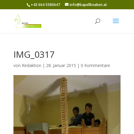
+43 664 5580647
info@kapellknaben.at
IMG_0317
von
Redaktion
|
28. Januar 2015
|
0 Kommentare