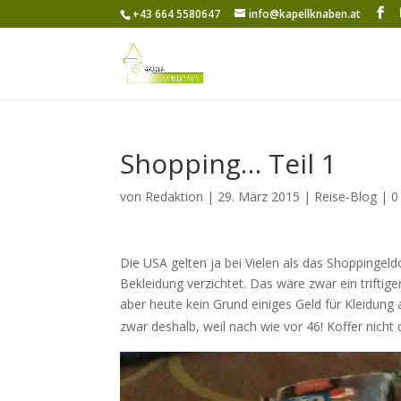
+43 664 5580647
info@kapellknaben.at
Shopping… Teil 1
von
Redaktion
|
29. März 2015
|
Reise-Blog
|
0
Die USA gelten ja bei Vielen als das Shoppingel
Bekleidung verzichtet. Das wäre zwar ein trifti
aber heute kein Grund einiges Geld für Kleidun
zwar deshalb, weil nach wie vor 46! Koffer nic