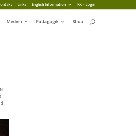
Kontakt
Links
English Information
KK – Login
Medien
Pädagogik
Shop
ei
s
nd