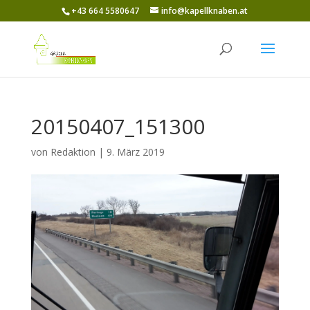
+43 664 5580647
info@kapellknaben.at
20150407_151300
von
Redaktion
|
9. März 2019