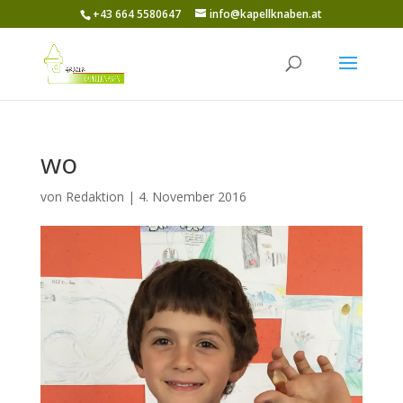
+43 664 5580647
info@kapellknaben.at
wo
von
Redaktion
|
4. November 2016